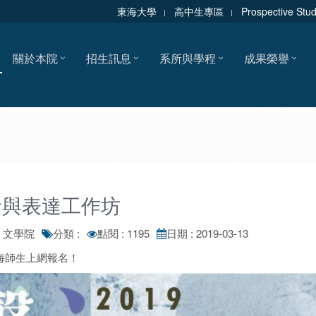
東海大學
高中生專區
Prospective Stu
關於本院
招生訊息
系所與學程
成果榮譽
音與表達工作坊
: 文學院
分類 :
點閱 : 1195
日期 : 2019-03-13
海師生上網報名！