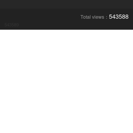
543588
Total views：
543589