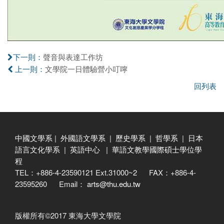
聲音與表達工作坊
下一則：
文學院一日體驗營小叮嚀
上一則：
回列表
中國文學系
|
外國語文學系
|
歷史學系
|
哲學系
|
日本
語言文化學系
|
英語中心
|
華語文教學國際碩士學位學
程
TEL：+886-4-23590121 Ext.31000~2 FAX：+886-4-
23595260 Email：
arts@thu.edu.tw
版權所有©2017 東海大學文學院