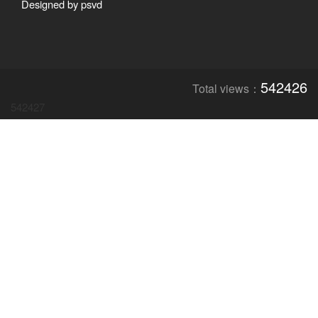
Designed by psvd
542426
Total views：
542427