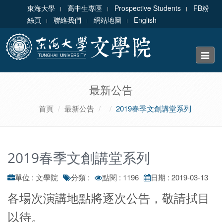
東海大學
高中生專區
Prospective Students
FB粉
絲頁
聯絡我們
網站地圖
English
Toggle
naviga
最新公告
首頁
最新公告
2019春季文創講堂系列
2019春季文創講堂系列
單位 : 文學院
分類 :
點閱 : 1196
日期 : 2019-03-13
各場次演講地點將逐次公告，敬請拭目
以待。