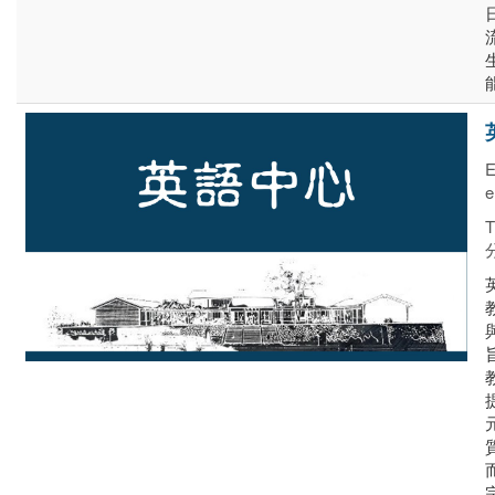
E
e
T
分