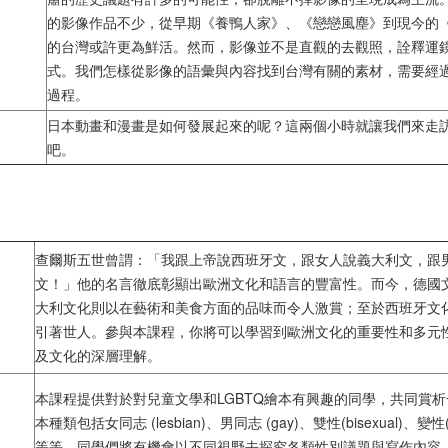
的影像作品不少，從早期《養鴨人家》、《戀戀風塵》到現今的
的台灣或許更為鮮活。然而，影像並不是直觀的去觀照，詮釋運
式。我們怎樣從影像的語彙與內容找到台灣有關的素材，需要經
過程。
日本動畫和漫畫是如何發展起來的呢？這兩個小時就讓我們來走
吧。
查爾斯五世曾謂：「我跟上帝說西班牙文，跟女人說義大利文，跟
文！」他的名言徹底彰顯出歐洲文化和語言的豐富性。而今，德國
大利文化則以在藝術和美食方面的品味而令人激賞；至於西班牙文
引著世人。參與本課程，你將可以學習到歐洲文化的重要性和多元
及文化的深層理解。
本課程提供對於對兒童文學和LGBTQ繪本有興趣的同學，共同賞
本種類包括女同志 (lesbian)、男同志 (gay)、雙性(bisexual)、變性(tr
等等，同學們將有機會以不同視野去探究各類性別議題與寫作內容