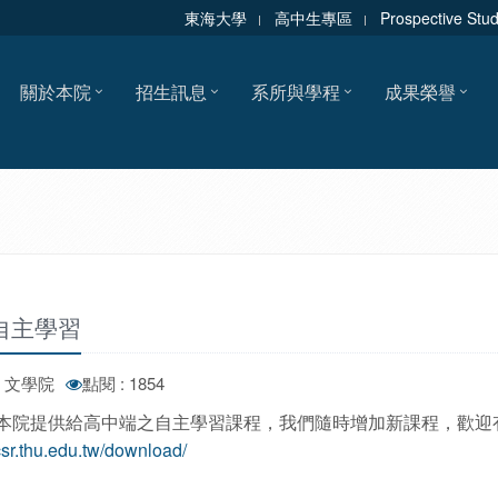
東海大學
高中生專區
Prospective Stu
關於本院
招生訊息
系所與學程
成果榮譽
自主學習
: 文學院
點閱 : 1854
本院提供給高中端之自主學習課程，我們隨時增加新課程，歡迎
/csr.thu.edu.tw/download/