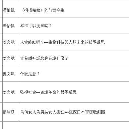
潘怡帆
《拇指姑娘》的前世今生
潘怡帆
幸福可以測量嗎？
姜文斌
人會終結嗎？—生物科技與人類未來的哲學反思
姜文斌
古希臘神話悲劇在說什麼？
姜文斌
什麼是惡？
姜文斌
監視社會—資訊革命的哲學反思
張瑜珊
為何女人為男裝女人瘋狂---窺探日本寶塚歌劇團