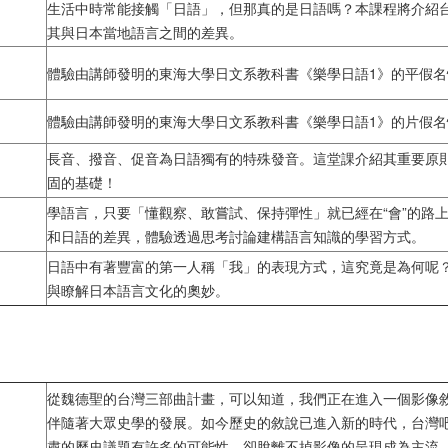
生活中時常能接觸「日語」，但那真的是日語嗎？本課程將介紹
其與日本當地語言之間的差異。
體驗由講師發明的東海大學日文系教科書《樂學日語1》的平假名
體驗由講師發明的東海大學日文系教科書《樂學日語1》的片假名
長音、撥音、促音為日語獨有的特殊發音。這堂課介紹其重要原
固的基礎！
學語言，只要「懂觀察、敢嘗試、保持彈性」就已經在“會”的路
和日語的差異，體驗透過思考討論建構語言知識的學習方式。
日語中有著豐富的第一人稱「我」的表現方式，這究竟是為何呢
與瞭解日本語言文化的奧妙。
從魏德聖的台灣三部曲計畫，可以知道，我們正在進入一個影像
伴隨著大眾史學的發展。如今歷史的敘說已進入新的時代，台灣吧或
肅的歷史議題有許多的可能性，卻脫離不掉影像的呈現成為主流