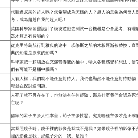
您聽過尼采的超人嗎？您希望成為怎樣的人？超人的意象為何發人
考，成為超越自我的超人吧！
英國科學家圖靈設計了模彷遊戲去測試一台機器是否會思考、有理
器才算是有智能的？
從克里特島航行到雅典的途中，忒修斯之船的木板逐漸被替換，
直
典的船還是原來的船嗎？
科學家把一顆腦放在充滿營養液的桶中，輸入各種感覺和想法，
使
們有可能不是桶中腦嗎？
人有人權，我們就不能任意對待人。我們也顯然不能任意對待動物
程就在探討這問題。
人死了就不再存在了，也無法有任何經驗，
那為什麼我們會認為死
亡呢？
儒家的孟子主張人性本善，荀子主張性惡。
究竟哪種主張才是正確
當我照鏡子時，鏡子裡的影像是我或不是我？如果鏡子裡的影像不
裡的影像是我，那鏡子外的「我」是誰？