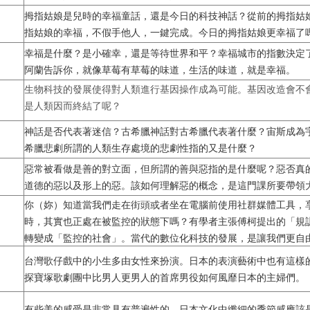
拇指姑娘是兒時的幸福童話，還是今日的科技神話？
從前的拇指姑
指姑娘的幸福，
不假手他人，一鍵完成。今日的拇指姑娘更幸福了
幸福是什麼？是小確幸，還是等待世界和平？
幸福城市的指數決定
阿蘭告訴你，
就像草莓有草莓的味道，生活的味道，就是幸福。
生物科技的發展使得對人類進行基因操作成為可能。基因改造會不
是人類因而終結了呢？
神話是否代表著迷信？古希臘神話對古希臘代表著什麼？
宙斯成為
希臘悲劇所謂的人類生存處境的悲劇性指的又是什麼？
惡常被看做是善的對立面，但所謂的善與惡指的是什麼呢？
惡否真
道德的惡以及形上的惡。
該如何理解惡的概念，是這門課所要帶領
你（妳）
知道當我們走在街頭或者坐在電腦前使用社群媒體工具，
時，
其實也正處在被監控的狀態下嗎？有學者主張傅柯提出的「
規
轉變成「監控的社會」。
當代的數位化科技的發展，是讓我們更自
台灣歌仔戲中的小生多由女性來扮演。日本的表演藝術中也有這樣
探寶塚歌劇團中比男人更男人的首席男役如何風靡日本的主婦們。
有些美的感受是非常具有普遍性的，日本文化中纖細的季節感應該