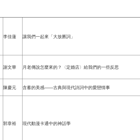
李佳蓮
讓我們一起來「大放厥詞」
謝文華
月老傳說怎麼來的？〈定婚店〉給我們的一些反思
陳慶元
含蓄的美感——古典與現代詩詞中的愛戀情事
郭章裕
現代動漫卡通中的神話學