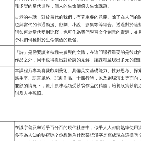
雜多變的當代世界，個人的生命價值與生命課題。
古老的神話，對於當代的我們，有著重要的意義。除了在人們的
也與當代的卡通動漫、戲劇、小說、影集等等結合。透過對於這
話如何於當代受到詮釋，也可作為我們學習文化創意的資源，並
予我們何種對於生命價值的啟發。
「詩」是需要讀者積極去參與的文體，在這門課裡重要的是彼此
作品之外，同學也得提出對於詩的見解，讓課程呈現出多元的觀
本課程乃專為喜愛戲劇藝術、具備英文基礎能力、性好思考、探
翁生平、語言風格、悲劇作品、十四行詩，以及劇場演出等面向
兼顧的情況下，原汁原味地領受莎翁作品的精髓，培養欣賞莎劇
詣及人生觀照。
在識字普及率近乎百分百的現代社會中，似乎人人都能熟練使用
多不為人知的秘密嗎？你想過為什麼某些漢字是寫成現在這樣嗎