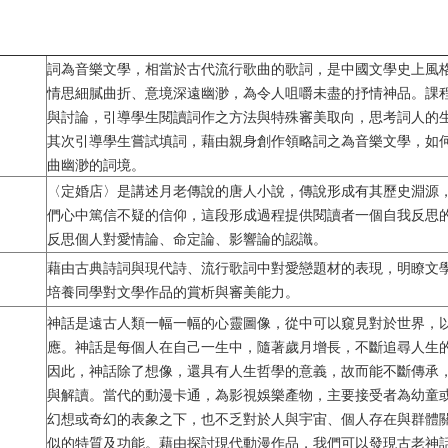
詞為音樂文學，相當於古代流行歌曲的歌詞，是中國文學史上風
情思細膩曲折、意境深遠幽渺，為令人咀嚼未盡的抒情神品。課
與討論，引導學生閱讀詞作之方法與特殊審美取向，思考詞人的
其次引導學生嘗試填詞，藉由親身創作領略詞之為音樂文學，如
曲幽渺的詞境。
〈定婚店〉是講述月老傳說的唐人小說，傳說形成有其歷史淵源
們心中篤信不疑的信仰，這段形成過程提供閱讀者一個自我反思
反思個人對愛情論、命定論、影響論的認識。
藉由古典詩詞與現代詩、流行歌詞中對愛戀題材的表現，明瞭文
培養同學對文學作品的賞析與審美能力。
神話是遠古人類一幅一幅的心靈圖像，從中可以窺見對於世界，
應。神話是每個人在自己一生中，隨著歲月增長，不斷追尋人生
因此，神話除了想像，還具有人生哲學的意義，故而能不斷傳承
與解讀。當代的動漫卡通，為影視娛樂產物，主要接受者為幼童
幻想或奇幻的表象之下，也不乏對於人與宇宙、個人存在與群體
似的特質及功能。藉由探討現代動漫作品，我們可以發現古老神