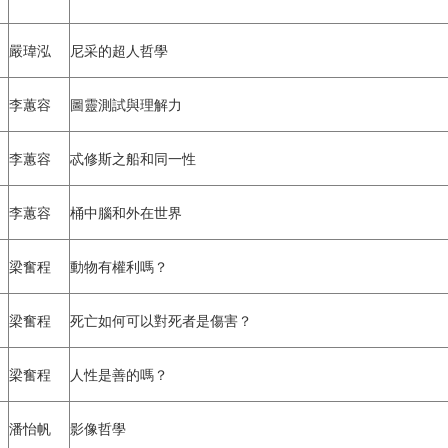
嚴瑋泓
尼采的超人哲學
李蕙容
圖靈測試與理解力
李蕙容
忒修斯之船和同一性
李蕙容
桶中腦和外在世界
梁奮程
動物有權利嗎？
梁奮程
死亡如何可以對死者是傷害？
梁奮程
人性是善的嗎？
潘怡帆
影像哲學