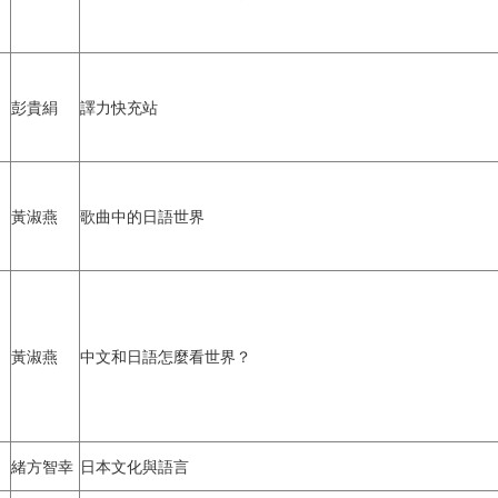
彭貴絹
譯力快充站
黃淑燕
歌曲中的日語世界
黃淑燕
中文和日語怎麼看世界？
緒方智幸
日本文化與語言