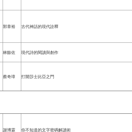
郭章裕
古代神話的現代詮釋
林餘佐
現代詩的閱讀與創作
蔡奇璋
打開莎士比亞之門
謝博霖
你不知道的文字密碼解讀術