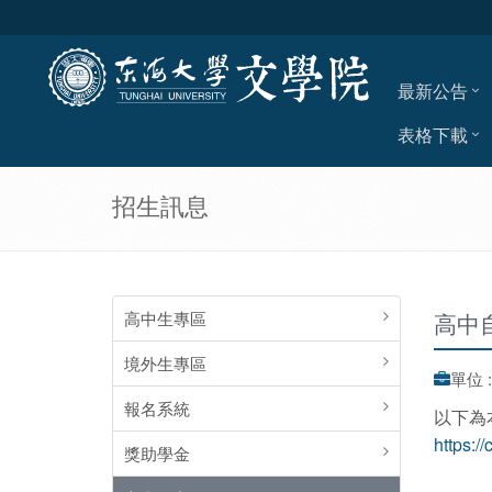
最新公告
表格下載
招生訊息
高中生專區
高中
境外生專區
單位 
報名系統
以下為
https:/
獎助學金