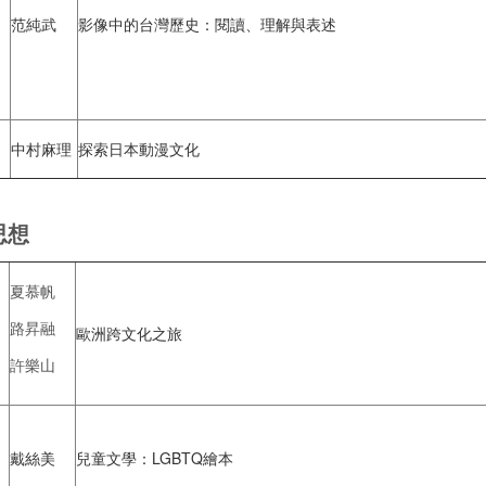
范純武
影像中的台灣歷史：閱讀、理解與表述
中村麻理
探索日本動漫文化
思想
夏慕帆
路昇融
歐洲跨文化之旅
許樂山
戴絲美
兒童文學：LGBTQ繪本