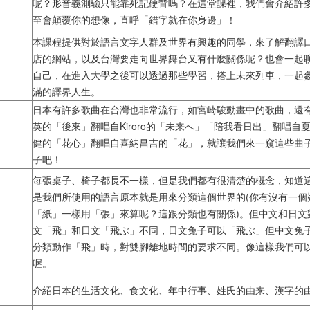
呢？形音義測驗只能靠死記硬背嗎？在這堂課裡，我們會介紹許
至會顛覆你的想像，直呼「錯字就在你身邊」！
本課程提供對於語言文字人群及世界有興趣的同學，來了解翻譯
店的網站，以及台灣要走向世界舞台又有什麼關係呢？也會一起
自己，在進入大學之後可以透過那些學習，搭上未來列車，一起
滿的譯界人生。
日本有許多歌曲在台灣也非常流行，如宮崎駿動畫中的歌曲，還
英的「後來」翻唱自Kiroro的「未来へ」「陪我看日出」翻唱
健的「花心」翻唱自喜納昌吉的「花」，就讓我們來一窺這些曲
子吧！
每張桌子、椅子都長不一樣，但是我們都有很清楚的概念，知道
是我們所使用的語言原本就是用來分類這個世界的(你有沒有一個
「紙」一樣用「張」來算呢？這跟分類也有關係)。但中文和日文
文「飛」和日文「飛ぶ」不同，日文兔子可以「飛ぶ」但中文兔
分類動作「飛」時，對雙腳離地時間的要求不同。像這樣我們可
喔。
介紹日本的生活文化、食文化、年中行事、姓氏的由来、漢字的