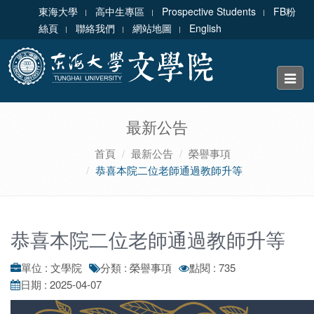
東海大學
高中生專區
Prospective Students
FB粉
絲頁
聯絡我們
網站地圖
English
Toggle
naviga
最新公告
首頁
最新公告
榮譽事項
恭喜本院二位老師通過教師升等
恭喜本院二位老師通過教師升等
單位 : 文學院
分類 : 榮譽事項
點閱 : 735
日期 : 2025-04-07