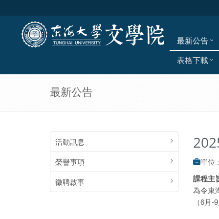
最新公告
表格下載
最新公告
20
活動訊息
榮譽事項
單位 
課程主
徵聘啟事
為令東
（6月