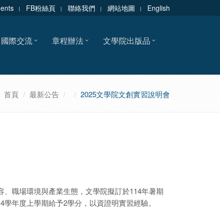
dents
FB粉絲頁
聯絡我們
網站地圖
English
國際交流
章程辦法
文學院出版品
首頁
最新公告
2025文學院文創實習說明會
、職場環境與產業生態，文學院擬訂於114年暑期
14學年度上學期給予2學分，以資證明實習經驗。