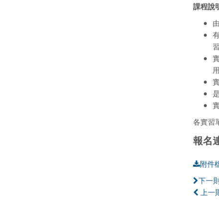
課程說
有
各實習
報名
附件
下一
上一