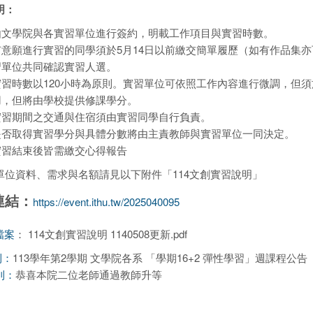
明：
由文學院與各實習單位進行簽約，明載工作項目與實習時數。
意願進行實習的同學須於5月14日以前繳交簡單履歷（如有作品集亦可）寄至y
習單位共同確認實習人選。
實習時數以120小時為原則。實習單位可依照工作內容進行微調，但
用，但將由學校提供修課學分。
實習期間之交通與住宿須由實習同學自行負責。
是否取得實習學分與具體分數將由主責教師與實習單位一同決定。
實習結束後皆需繳交心得報告
單位資料、需求與名額請見以下附件「114文創實習說明」
連結：
https://event.ithu.tw/2025040095
：
114文創實習說明 1140508更新.pdf
檔案
113學年第2學期 文學院各系 「學期16+2 彈性學習」週課程公告
則：
恭喜本院二位老師通過教師升等
則：