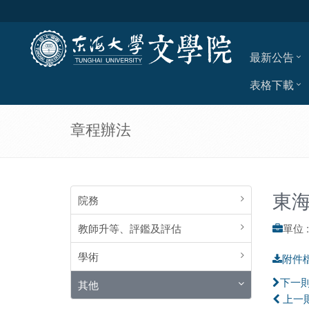
最新公告
表格下載
章程辦法
東
院務
教師升等、評鑑及評估
單位 
學術
附件
其他
下一
上一