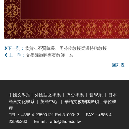
恭賀江丕賢院長、周芬伶教授榮獲特聘教授
下一則：
文學院徵聘專案教師一名
上一則：
回列表
中國文學系
|
外國語文學系
|
歷史學系
|
哲學系
|
日本
語言文化學系
|
英語中心
|
華語文教學國際碩士學位學
程
TEL：+886-4-23590121 Ext.31000~2 FAX：+886-4-
23595260 Email：
arts@thu.edu.tw