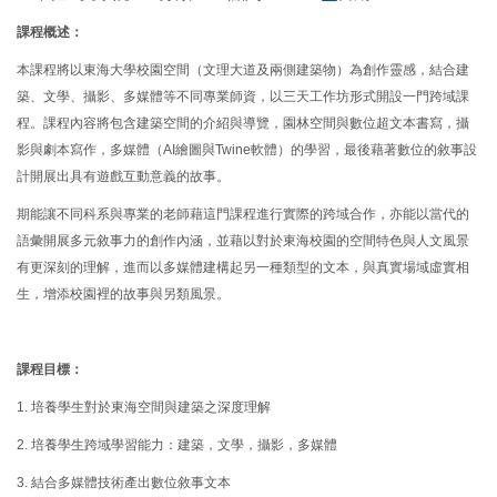
課程概述：
本課程將以東海大學校園空間（文理大道及兩側建築物）為創作靈感，結合建
築、文學、攝影、多媒體等不同專業師資，以三天工作坊形式開設一門跨域課
程。課程內容將包含建築空間的介紹與導覽，園林空間與數位超文本書寫，攝
影與劇本寫作，多媒體（AI繪圖與Twine軟體）的學習，最後藉著數位的敘事設
計開展出具有遊戲互動意義的故事。
期能讓不同科系與專業的老師藉這門課程進行實際的跨域合作，亦能以當代的
語彙開展多元敘事力的創作內涵，並藉以對於東海校園的空間特色與人文風景
有更深刻的理解，進而以多媒體建構起另一種類型的文本，與真實場域虛實相
生，增添校園裡的故事與另類風景。
課程目標：
1. 培養學生對於東海空間與建築之深度理解
2. 培養學生跨域學習能力：建築，文學，攝影，多媒體
3. 結合多媒體技術產出數位敘事文本