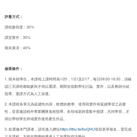
評量方式：
課程參與度：30%
課堂實作：30%
期末展演：40%
修業條件：
1. 限本校學生，本課程上課時間為1/20，1/21及2/17，每日09:00-16:30，須確
認三天課程都能參與才得以選課。期間並規劃學生討論、實作，以及教師分組
指導。選課方式為人工加選。
2. 本課程各單元為延續性內容，軟體的教學、使用與實作有延續學習之必要
性，並需邀請校外專業團隊進校指導。各領域老師需集中授課，共同學習，才
得以帶領學生跨域實作進而產生作品。
3.
欲選修本門課者，請先進入網址
https://ithu.tw/buQHU
填寫表單報名，需完成
三天課程，方能在開學時透過人工加選取得該學分。