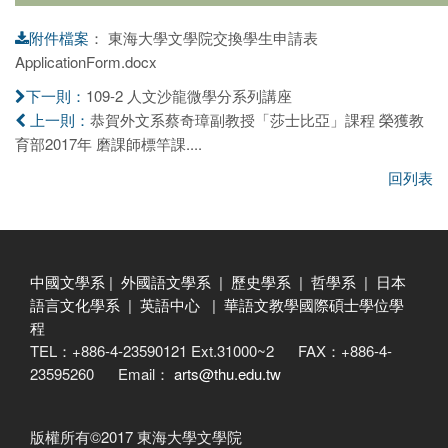
：
東海大學文學院交換學生申請表
附件檔案
ApplicationForm.docx
109-2 人文沙龍微學分系列講座
下一則：
恭賀外文系蔡奇璋副教授「莎士比亞」課程 榮獲教
上一則：
育部2017年 磨課師標竿課....
回列表
中國文學系
|
外國語文學系
|
歷史學系
|
哲學系
|
日本
語言文化學系
|
英語中心
|
華語文教學國際碩士學位學
程
TEL：+886-4-23590121 Ext.31000~2 FAX：+886-4-
23595260 Email：
arts@thu.edu.tw
版權所有©2017 東海大學文學院