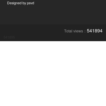
Designed by psvd
541894
Total views：
541895