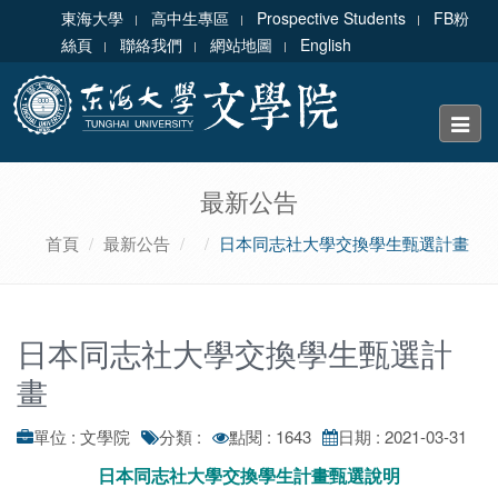
東海大學
高中生專區
Prospective Students
FB粉
絲頁
聯絡我們
網站地圖
English
Toggle
naviga
最新公告
首頁
最新公告
日本同志社大學交換學生甄選計畫
日本同志社大學交換學生甄選計
畫
單位 : 文學院
分類 :
點閱 : 1643
日期 : 2021-03-31
日本同志社大學交換學生計畫甄選說明