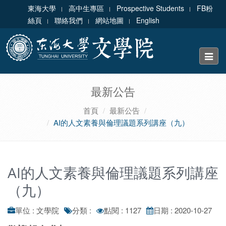
東海大學
高中生專區
Prospective Students
FB粉
絲頁
聯絡我們
網站地圖
English
Toggle
naviga
最新公告
首頁
最新公告
AI的人文素養與倫理議題系列講座（九）
AI的人文素養與倫理議題系列講座
（九）
單位 : 文學院
分類 :
點閱 : 1127
日期 : 2020-10-27