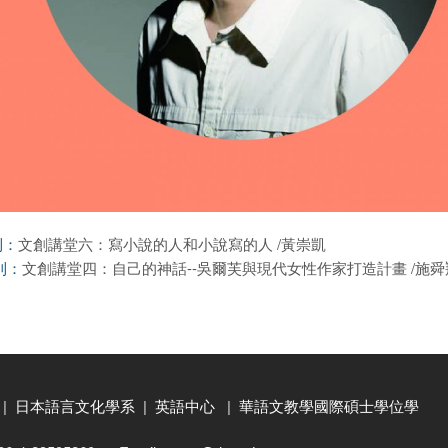
文創講堂六：寫小說的人和小說寫的人 /黃崇凱
則：
文創講堂四：自己的神話--吳爾芙與現代女性作家打造計畫 /施舜
則：
|
日本語言文化學系
|
英語中心
|
華語文教學國際碩士學位學