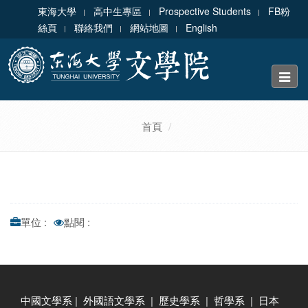
東海大學
高中生專區
Prospective Students
FB粉
絲頁
聯絡我們
網站地圖
English
Toggle
naviga
首頁
單位 :
點閱 :
中國文學系
|
外國語文學系
|
歷史學系
|
哲學系
|
日本