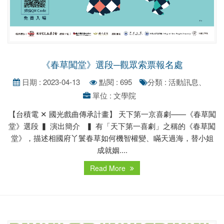
《春草闖堂》選段─觀眾索票報名處
日期 : 2023-04-13
點閱 : 695
分類 : 活動訊息、
單位 : 文學院
【台積電 ✕ 國光戲曲傳承計畫】 天下第一京喜劇——《春草闖
堂》選段 ▍ 演出簡介 ▍ 有「天下第一喜劇」之稱的《春草闖
堂》，描述相國府丫鬟春草如何機智權變、瞞天過海，替小姐
成就姻....
Read More